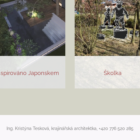
nspirováno Japonskem
Školka
Ing. Kristýna Tesková, krajinářská architektka, +420 776 520 285